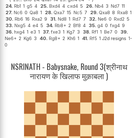
24.
Rb1
1
g5
4
25.
Bxd4
4
cxd4
5
26.
Nb4
3
Nd7
11
27.
Nc6
0
Qa8
1
28.
Qxa7
15
Nc5
7
29.
Qxa8
8
Rxa8
1
30.
Rb6
16
Rxa2
9
31.
Nd8
1
Rd7
7
32.
Ne6
0
Rxd2
5
33.
Nxg5
4
e4
5
34.
Rb8+
2
Bf8
4
35.
g4
0
fxg4
9
36.
hxg4
1
e3
1
37.
fxe3
1
Kg7
3
38.
Rf1
1
Be7
0
39.
Ne6+
2
Kg6
3
40.
Rg8+
2
Kh6
1
41.
Rf5
1 J2d resigns
1-
0
NSRINATH - Babysnake, Round 3(श्रीनाथ
नारायण के खिलाफ मुक़ाबला )