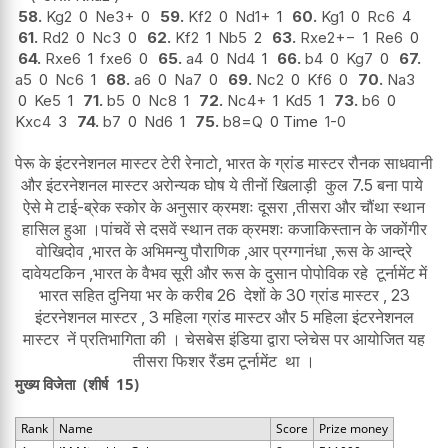
58.
Kg2
0
Ne3+
0
59.
Kf2
0
Nd1+
1
60.
Kg1
0
Rc6
4
61.
Rd2
0
Nc3
0
62.
Kf2
1
Nb5
2
63.
Rxe2
+−
1
Re6
0
64.
Rxe6
1
fxe6
0
65.
a4
0
Nd4
1
66.
b4
0
Kg7
0
67.
a5
0
Nc6
1
68.
a6
0
Na7
0
69.
Nc2
0
Kf6
0
70.
Na3
0
Ke5
1
71.
b5
0
Nc8
1
72.
Nc4+
1
Kd5
1
73.
b6
0
Kxc4
3
74.
b7
0
Nd6
1
75.
b8=Q
0 Time
1-0
पेरू के इंटरनेशनल मास्टर टेरी रेनाटो, भारत के ग्रांड मास्टर रौनक साधवानी
और इंटरनेशनल मास्टर अरोन्यक घोष ये तीनों खिलाड़ी कुल 7.5 बना पाये
ऐसे मे टाई-ब्रेक स्कोर के अनुसार क्रमशः दूसरा ,तीसरा और चौंथा स्थान
हासिल हुआ ।पांचवें से दसवें स्थान तक क्रमशः कजाकिस्तान के जकोंगीर
वोखिदोव ,भारत के अभिमन्यु पौराणिक ,आर प्रग्गानंधा ,रूस के आन्द्रे
दावेयटकिन ,भारत के वैभव सूरी और रूस के दुसान पोपोविक रहे टूर्नामेंट में
भारत सहित दुनिया भर के करीब 26 देशों के 30 ग्रांड मास्टर , 23
इंटरनेशनल मास्टर , 3 महिला ग्रांड मास्टर और 5 महिला इंटरनेशनल
मास्टर नें प्रतिभागिता की । चेसबेस इंडिया द्वारा प्लेचेस पर आयोजित यह
तीसरा फिशर रैंडम टूर्नामेंट था ।
मुख्य विजेता (शीर्ष 15)
Rank
Name
Score
Prize money