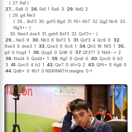
27.
Ra1
27...
Ra8
0
28.
Ra1
1
Ra6
3
29.
Nd2
2
29.
g4 Ne3
29...
Bxf3
30.
gxf5 Bg4
31.
f6+ Kh7
32.
Qg2 Nc6
33.
Ng3
+−
30.
Nxe3 dxe3
31.
gxh5 Bxf3
32.
Qxf3
+−
29...
Ne3
9
30.
Nb3
6
Bxf3
5
31.
Qxf3
4
Qc8
0
32.
Rxe3
5
dxe3
1
33.
Qxe3
0
Rc6
1
34.
Qh3
16
Nf5
1
35.
g4
0
hxg4
1
36.
Qxg4
0
Qd8
0
37.
Qf3
??
2
Nd4
−+
2
38.
Nxd4
0
Qxd4+
1
39.
Kg2
0
Qxa1
0
40.
Qxc6
0
b3
3
41.
Qxc5
4
b2
1
42.
Qe7
0
b1=Q
2
43.
Qf6+
0
Kg8
0
44.
Qd8+
0
Kh7
0 NSRINATH resigns
0-1