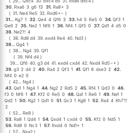
29...
Qxc4
30.
bxc4 d5
31.
Rxa6 dxc4
30.
Rxa6
3
g6
13
31.
Ra8+
3
31.
Ne4 Re5
32.
Rxd6
+−
31...
Kg7
1
32.
Qe4
4
Qf6
3
33.
h4
5
Re5
0
34.
Qf3
1
Qe6
2
35.
Ne2
1
Nf6
1
36.
Nf4
1
Qf5
0
37.
Qd1
4
d5
0
38.
Ne2
?!
4
38.
Rd8 d4
39.
exd4 Re4
40.
Nd3
38...
Qg4
1
38...
Ng4
39.
Qf1
39.
Nf4 d4
39...
Qf6
40.
g3 d4
41.
exd4 cxd4
42.
Nxd4 Rd5
−+
39.
g3
2
d4
2
40.
Ra4
2
Qf3
1
41.
Qf1
6
dxe3
2
42.
Nf4
0
e2
0
42...
Ng4
43.
Qe1
1
Ng4
1
44.
Ng2
2
Rd5
2
45.
Rf4
1
Qd3
0
46.
f3
0
Nf6
1
47.
Kf2
0
Re5
0
48.
Qa1
1
Re6
1
49.
Ne1
1
Qd2
1
50.
Kg2
1
Qd1
0
51.
Qc3
1
Kg8
1
52.
Ra4
4
Kh7
?!
2
52...
Re8
53.
Ra8
1
Qd4
1
54.
Qxd4
1
cxd4
0
55.
Kf2
0
Nd5
1
56.
Rd8
0
Nc3
1
57.
Rxd4
0
Nd1+
1
57...
Nxa2