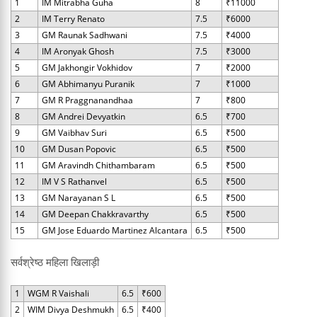
1
IM Mitrabha Guha
8
₹11000
2
IM Terry Renato
7.5
₹6000
3
GM Raunak Sadhwani
7.5
₹4000
4
IM Aronyak Ghosh
7.5
₹3000
5
GM Jakhongir Vokhidov
7
₹2000
6
GM Abhimanyu Puranik
7
₹1000
7
GM R Praggnanandhaa
7
₹800
8
GM Andrei Devyatkin
6.5
₹700
9
GM Vaibhav Suri
6.5
₹500
10
GM Dusan Popovic
6.5
₹500
11
GM Aravindh Chithambaram
6.5
₹500
12
IM V S Rathanvel
6.5
₹500
13
GM Narayanan S L
6.5
₹500
14
GM Deepan Chakkravarthy
6.5
₹500
15
GM Jose Eduardo Martinez Alcantara
6.5
₹500
सर्वश्रेष्ठ महिला खिलाड़ी
1
WGM R Vaishali
6.5
₹600
2
WIM Divya Deshmukh
6.5
₹400