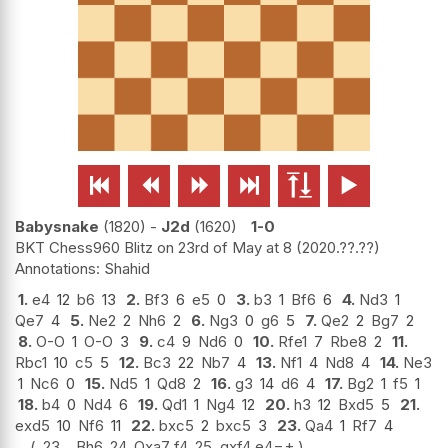






Babysnake
1820
-
J2d
1620
1-0
BKT Chess960 Blitz on 23rd of May at 8
2020.??.??
Shahid
1.
e4
12
b6
13
2.
Bf3
6
e5
0
3.
b3
1
Bf6
6
4.
Nd3
1
Qe7
4
5.
Ne2
2
Nh6
2
6.
Ng3
0
g6
5
7.
Qe2
2
Bg7
2
8.
O-O
1
O-O
3
9.
c4
9
Nd6
0
10.
Rfe1
7
Rbe8
2
11.
Rbc1
10
c5
5
12.
Bc3
22
Nb7
4
13.
Nf1
4
Nd8
4
14.
Ne3
1
Nc6
0
15.
Nd5
1
Qd8
2
16.
g3
14
d6
4
17.
Bg2
1
f5
1
18.
b4
0
Nd4
6
19.
Qd1
1
Ng4
12
20.
h3
12
Bxd5
5
21.
exd5
10
Nf6
11
22.
bxc5
2
bxc5
3
23.
Qa4
1
Rf7
4
23...
Bh6
24.
Qxa7 f4
25.
gxf4 e4
−+