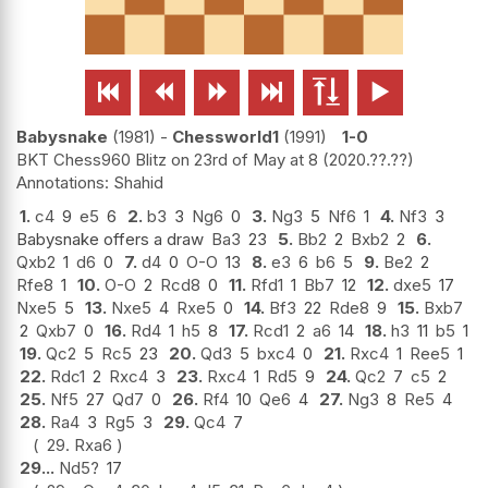






Babysnake
1981
-
Chessworld1
1991
1-0
BKT Chess960 Blitz on 23rd of May at 8
2020.??.??
Shahid
1.
c4
9
e5
6
2.
b3
3
Ng6
0
3.
Ng3
5
Nf6
1
4.
Nf3
3
Babysnake offers a draw
Ba3
23
5.
Bb2
2
Bxb2
2
6.
Qxb2
1
d6
0
7.
d4
0
O-O
13
8.
e3
6
b6
5
9.
Be2
2
Rfe8
1
10.
O-O
2
Rcd8
0
11.
Rfd1
1
Bb7
12
12.
dxe5
17
Nxe5
5
13.
Nxe5
4
Rxe5
0
14.
Bf3
22
Rde8
9
15.
Bxb7
2
Qxb7
0
16.
Rd4
1
h5
8
17.
Rcd1
2
a6
14
18.
h3
11
b5
1
19.
Qc2
5
Rc5
23
20.
Qd3
5
bxc4
0
21.
Rxc4
1
Ree5
1
22.
Rdc1
2
Rxc4
3
23.
Rxc4
1
Rd5
9
24.
Qc2
7
c5
2
25.
Nf5
27
Qd7
0
26.
Rf4
10
Qe6
4
27.
Ng3
8
Re5
4
28.
Ra4
3
Rg5
3
29.
Qc4
7
29.
Rxa6
29...
Nd5
?
17