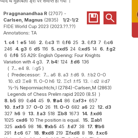
यादे थे मुक़ाबला ड्रॉ पर समाप्त हो गया ।
Praggnanandhaa R
2707
-
Carlsen, Magnus
2835
1/2-1/2
FIDE World Cup 2023
2023.??.??
TA
1.
c4
1
e5
146
2.
♘
c3
11
♘
f6
25
3.
♘
f3
7
♘
c6
246
4.
g3
6
d5
116
5.
cxd5
24
♘
xd5
14
6.
♗
g2
6
♘
f6
55 A29: English Opening: Four Knights
Variation with 4 g3.
7.
b4
!
124
♗
d6
136
7...
e4
8.
♘
g5
Predecessor:
7...
a6
8.
a3
♗
d6
9.
♗
b2
O-O
10.
d3
♖
e8
11.
O-O
h6
12.
♖
c1
♗
f5
13.
♘
d2
♕
d7
½-½ Nepomniachtchi,I (2784)-Carlsen,M (2863)
Legends of Chess Prelim rapid 2020 (8.5)
8.
b5
89
♘
d4
45
9.
♕
a4
86
♘
xf3+
657
10.
♗
xf3
37
O-O
26
11.
O-O
682
a6
22
12.
d3
327
h6
9
13.
♗
a3
518
♖
b8
1673
14.
♗
xd6
1025
cxd6
10 The position is equal.
15.
♖
ab1
325
axb5
98
16.
♕
xb5
45
♗
d7
38
17.
♕
b6
291
♗
c6
67
18.
♕
xd8
219
♖
fxd8
8
19.
♗
xc6