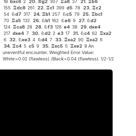
18
bxc6
2
20.
♔
g2
307
♖
a8
37
21.
♖
b6
155
♖
dc8
261
22.
♖
c1
399
d5
78
23.
♖
c2
54
♘
d7
317
24.
♖
b1
257
♘
c5
79
25.
♖
bc1
70
♖
a5
132
26.
♘
b1
162
♘
e6
9
27.
♘
d2
124
♖
ca8
28
28.
♘
f3
126
e4
38
29.
dxe4
217
dxe4
7
30.
♘
d2
2
e3
17
31.
♘
c4
62
♖
xa2
6
32.
♘
xe3
4
♘
d4
7
33.
♖
xa2
90
♖
xa2
6
34.
♖
c4
5
c5
9
35.
♖
xc5
5
♖
xe2
8 An
uneventful encounter. Weighted Error Value:
White=0.02 (flawless) /Black=0.04 (flawless)
1/2-1/2