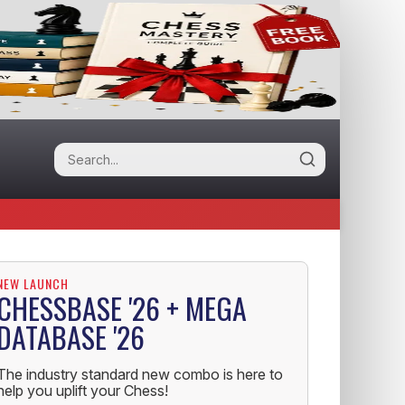
NEW LAUNCH
CHESSBASE '26 + MEGA
DATABASE '26
The industry standard new combo is here to
help you uplift your Chess!