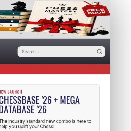
NEW LAUNCH
CHESSBASE '26 + MEGA
DATABASE '26
The industry standard new combo is here to
help you uplift your Chess!