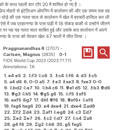
अंको के साथ पहली बार टॉप 20 में शामिल हो गए है ।
 नें सफ़ेद मोहरो से इटेलिअन ओपनिंग में कार्लसन की और एक समय तक वह
े घोड़े की एक गलत चाल से कार्लसन नें खेल में बराबरी हासिल कर ली
ं जब प्रज्ञानन्दा के पास घड़ी में 18 सेकंड बाकी थे उन्होने जीतने
लिया पर यह यह गलत चाल साबित हुई और उसके बाद कार्लसन नें अपने
नन्दा के राजा को घेरकर खेल 47 चालों में जीत लिया ।
Praggnanandhaa R
2707
-
Carlsen, Magnus
2835
0-1
FIDE World Cup 2023
2023.??.??
TA
1.
e4
e5
2.
♘
f3
♘
c6
3.
♗
c4
♘
f6
4.
d3
♗
c5
5.
a4
d6
6.
O-O
a5
7.
♗
e3
♗
xe3
8.
fxe3
O-O
9.
♘
bd2
♘
e7
10.
♘
h4
c6
11.
♕
e1
d5
12.
♗
b3
♕
d6
13.
♕
g3
♘
h5
14.
♕
g5
g6
15.
♘
f5
♗
xf5
16.
exf5
♔
g7
17.
♔
h1
♕
f6
18.
♕
xf6+
♘
xf6
19.
fxg6
hxg6
20.
e4
dxe4
21.
dxe4
♖
ad8
22.
♖
f2
♖
d4
23.
♖
af1
♘
eg8
24.
c3
♖
d7
25.
♖
e2
♖
e7
26.
♗
c2
♘
d7
27.
♘
c4
♖
a8
28.
g4
f6
29.
♖
g2
♘
h6
30.
g5
fxg5