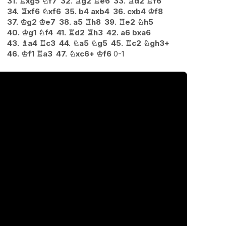
31.
♖
xg5
♘
f7
32.
♖
g2
♖
e6
33.
♖
d2
♖
f6
34.
♖
xf6
♘
xf6
35.
b4
axb4
36.
cxb4
♔
f8
37.
♔
g2
♔
e7
38.
a5
♖
h8
39.
♖
e2
♘
h5
40.
♔
g1
♘
f4
41.
♖
d2
♖
h3
42.
a6
bxa6
43.
♗
a4
♖
c3
44.
♘
a5
♘
g5
45.
♖
c2
♘
gh3+
46.
♔
f1
♖
a3
47.
♘
xc6+
♔
f6
0-1