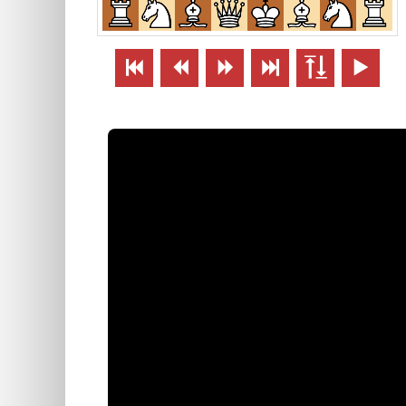





