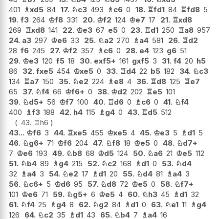
401
♗
xd5
84
17.
♘
c3
493
♗
c6
0
18.
♖
fd1
84
♖
fd8
5
19.
f3
264
♔
f8
331
20.
♔
f2
124
♔
e7
17
21.
♖
xd8
269
♖
xd8
141
22.
♔
e3
67
e5
0
23.
♖
d1
250
♖
a8
957
24.
a3
297
♔
e6
33
25.
♘
a2
270
♗
a4
581
26.
♖
d2
28
f6
245
27.
♔
f2
357
♗
c6
0
28.
e4
123
g6
51
29.
♔
e3
120
f5
18
30.
exf5+
161
gxf5
3
31.
f4
20
h5
86
32.
fxe5
454
♔
xe5
0
33.
♖
d4
22
b5
182
34.
♘
c3
134
♖
a7
150
35.
♘
e2
224
♗
e8
4
36.
♖
d8
125
♖
e7
65
37.
♘
f4
66
♔
f6+
0
38.
♔
d2
202
♖
e5
101
39.
♘
d5+
56
♔
f7
100
40.
♖
d6
0
♗
c6
0
41.
♘
f4
400
♗
f3
188
42.
h4
115
♗
g4
0
43.
♖
d5
512
43.
♖
h6
43...
♔
f6
3
44.
♖
xe5
455
♔
xe5
4
45.
♔
e3
5
♗
d1
5
46.
♘
g6+
71
♔
f6
204
47.
♘
f8
18
♔
e5
0
48.
♘
d7+
7
♔
e6
193
49.
♘
b8
68
♔
d5
124
50.
♘
a6
21
♔
e5
112
51.
♘
b4
89
♗
g4
215
52.
♘
c2
168
♗
d1
0
53.
♘
d4
32
♗
a4
3
54.
♘
e2
17
♗
d1
20
55.
♘
d4
81
♗
a4
3
56.
♘
c6+
5
♔
d6
95
57.
♘
d8
72
♔
e5
0
58.
♘
f7+
101
♔
e6
71
59.
♘
g5+
6
♔
e5
4
60.
♘
h3
45
♗
d1
32
61.
♘
f4
25
♗
g4
8
62.
♘
g2
84
♗
d1
0
63.
♘
e1
11
♗
g4
126
64.
♘
c2
35
♗
d1
43
65.
♘
b4
7
♗
a4
16