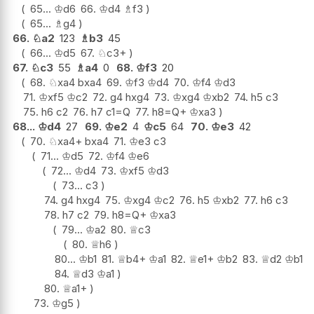
65...
♔
d6
66.
♔
d4
♗
f3
65...
♗
g4
66.
♘
a2
123
♗
b3
45
66...
♔
d5
67.
♘
c3+
67.
♘
c3
55
♗
a4
0
68.
♔
f3
20
68.
♘
xa4
bxa4
69.
♔
f3
♔
d4
70.
♔
f4
♔
d3
71.
♔
xf5
♔
c2
72.
g4
hxg4
73.
♔
xg4
♔
xb2
74.
h5
c3
75.
h6
c2
76.
h7
c1=Q
77.
h8=Q+
♔
xa3
68...
♔
d4
27
69.
♔
e2
4
♔
c5
64
70.
♔
e3
42
70.
♘
xa4+
bxa4
71.
♔
e3
c3
71...
♔
d5
72.
♔
f4
♔
e6
72...
♔
d4
73.
♔
xf5
♔
d3
73...
c3
74.
g4
hxg4
75.
♔
xg4
♔
c2
76.
h5
♔
xb2
77.
h6
c3
78.
h7
c2
79.
h8=Q+
♔
xa3
79...
♔
a2
80.
♕
c3
80.
♕
h6
80...
♔
b1
81.
♕
b4+
♔
a1
82.
♕
e1+
♔
b2
83.
♕
d2
♔
b1
84.
♕
d3
♔
a1
80.
♕
a1+
73.
♔
g5