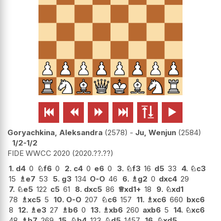






Goryachkina, Aleksandra
2578
-
Ju, Wenjun
2584
1/2-1/2
FIDE WWCC 2020
2020.??.??
1.
d4
0
♘
f6
0
2.
c4
0
e6
0
3.
♘
f3
16
d5
33
4.
♘
c3
15
♗
e7
53
5.
g3
134
O-O
46
6.
♗
g2
0
dxc4
29
7.
♘
e5
122
c5
61
8.
dxc5
86
♕
xd1+
18
9.
♘
xd1
78
♗
xc5
5
10.
O-O
207
♘
c6
157
11.
♗
xc6
660
bxc6
8
12.
♗
e3
27
♗
b6
0
13.
♗
xb6
260
axb6
5
14.
♘
xc6
48
♗
b7
269
15.
♘
b4
123
♘
d5
1457
16.
♘
xd5