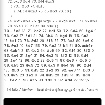
72.
bxc3
♔
c4
73.
♔
f4
♔
xc3
73...
♔
b3
74.
♔
xf5
74.
c4
♔
xa3
75.
c5
♔
b3
76.
c6
74.
♔
xf5
♔
b3
75.
g4
hxg4
76.
♔
xg4
♔
xa3
77.
h5
♔
b3
78.
h6
a3
79.
h7
a2
80.
h8=Q
70...
♗
c2
13
71.
♘
e2
27
♗
d1
50
72.
♘
d4
50
♗
g4
0
73.
♘
c2
17
♗
d1
31
74.
♘
b4
18
♗
g4
18
75.
♘
a2
17
♗
d1
73
76.
♔
d2
29
♗
f3
73
77.
♘
c3
80
♗
c6
0
78.
♔
e3
10
♗
d7
155
79.
♘
e2
13
b4
51
80.
axb4+
63
♔
xb4
2
81.
♔
d2
64
♗
c6
69
82.
♘
f4
30
♗
f3
0
83.
♘
e6
21
♗
g4
21
84.
♔
c2
19
♗
f3
12
85.
♘
d4
29
♗
g4
12
86.
♔
d2
28
♔
c5
11
87.
♔
e3
7
♔
d5
0
88.
♘
b5
23
♔
c5
72
89.
♘
c3
9
♔
b4
38
90.
♔
d4
135
♔
b3
5
91.
♘
d5
22
♗
e2
63
92.
♘
e3
14
♗
d3
0
93.
♔
c5
23
♗
e2
9
94.
♔
d5
20
♗
d3
14
95.
♔
d4
16
♗
e2
4
96.
♔
c5
93
♗
d3
3
97.
♔
d4
27
1/2-1/2
देखे विडियो विश्लेषण - हिन्दी चेसबेस इंडिया यूट्यूब चैनल के सौजन्य से