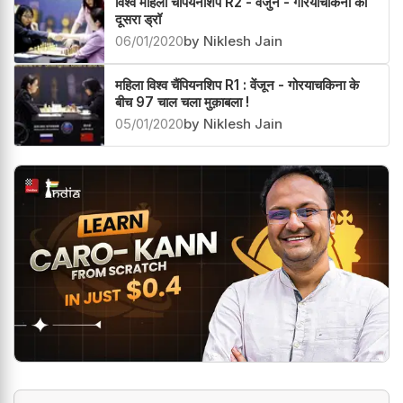
विश्व महिला चैंपियनशिप R2 - वेंजुन - गोरयाचकिना का
दूसरा ड्रॉ
06/01/2020
by Niklesh Jain
महिला विश्व चैंपियनशिप R1 : वेंजून - गोरयाचकिना के
बीच 97 चाल चला मुक़ाबला !
05/01/2020
by Niklesh Jain