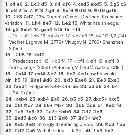
1.
c4
e6
2.
♘
c3
d5
3.
d4
♘
f6
4.
cxd5
exd5
5.
♗
g5
c6
6.
e3
♗
f5
7.
♕
f3
♗
g6
8.
♗
xf6
♕
xf6
9.
♕
xf6
gxf6
10.
♘
f3
♘
d7
D35: Queen's Gambit Declined: Exchange
Variation
11.
♘
h4
♗
e7
12.
♘
e2
f5
White has an edge.
13.
g3
♗
xh4
14.
gxh4
♘
f6
15.
♘
f4
15.
♗
h3
♘
h5
16.
b4
♔
e7
17.
♔
d2
a6
18.
a4
1/2-1/2 (34)
Vachier Lagrave,M (2778)-Vitiugov,N (2709) Shenzhen
2018
15...
♘
h5
16.
♔
d2
Predecessor:
16.
♘
d3
f4
17.
♘
xf4
♘
xf4
18.
exf4
0-1
(46) Olsen,F (2354) -Antonsen,M (2434) Aarhus 2018
16...
♘
xf4
17.
exf4
♔
e7
18.
♗
e2
And now h5 would
win.
h5
19.
♖
ae1
♔
d6
20.
♗
d3
♖
ae8
21.
♖
e3
♖
xe3
22.
fxe3
⩲
Endgame KRB-KRB
a5
23.
a3
b6
24.
b4
24.
♖
g1
±
24...
axb4
25.
axb4
♖
a8
26.
b5
c5
27.
dxc5+
bxc5
28.
♖
b1
♔
c7
29.
b6+
♔
b7
30.
♖
b5
♖
c8
31.
♗
e2
f6
32.
♖
a5
♖
c6
33.
♖
a7+
♔
xb6
34.
♖
d7
♖
e6
35.
♖
xd5
♔
c6
36.
♗
f3
♖
d6
37.
♖
d3+
♔
c7
38.
♗
d5
♗
e8
Strongly threatening ...Bb5.
39.
♔
c3
♗
b5
40.
♖
d2
♖
a6
With the idea ... Ra3+.
41.
♗
b3
♗
d7