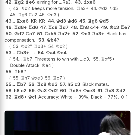
42.
♖
g2
♗
e6
aiming for ...Ra3.
43.
♗
xe6
43.
♗
c2
keeps more tension.
♖
a3+
44.
♔
d2
♗
d5
45.
♖
g6
♖
a2
46.
♔
c3
43...
♖
xe6
KR-KR
44.
♔
d3
♔
d6
45.
♖
g8
♔
d5
46.
♖
d8+
♖
d6
47.
♖
c8
♖
d7
48.
♖
h8
c4+
49.
♔
c3
♖
e7
50.
♔
d2
♖
a7
51.
♖
xh5
♖
a2+
52.
♔
c3
♖
a3+
Black has
compensation.
53.
♔
b4
?
53.
♔
b2
⩱
♖
b3+
54.
♔
c2
53...
♖
b3+
−+
54.
♔
a4
♔
e4
54...
♖
b7
Threatens to win with ...c3.
55.
♖
xf5+
Double Attack
♔
e4
55.
♖
h8
?
55.
♖
h7
♔
xe3
56.
♖
c7
55...
♖
b7
56.
♖
c8
♔
d3
57.
h5
c3
Black mates.
58.
h6
c2
59.
♔
a3
♔
d2
60.
♖
d8+
♔
xe3
61.
♖
c8
♔
d2
62.
♖
d8+
♔
c1
Accuracy: White = 39%, Black = 77%.
0-1