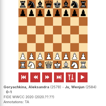






Goryachkina, Aleksandra
2578
-
Ju, Wenjun
2584
0-1
FIDE WWCC 2020
2020.??.??
TA